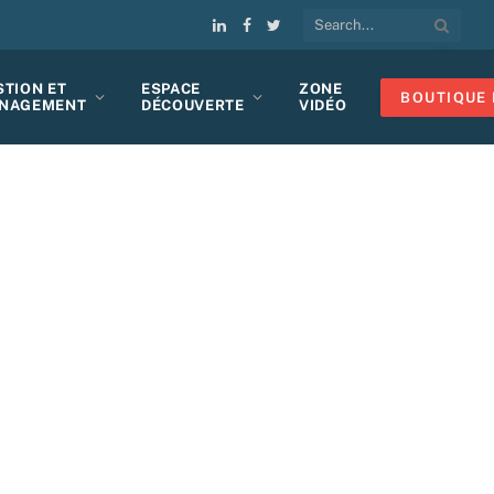
LinkedIn
Facebook
Twitter
STION ET
ESPACE
ZONE
BOUTIQUE 
NAGEMENT
DÉCOUVERTE
VIDÉO