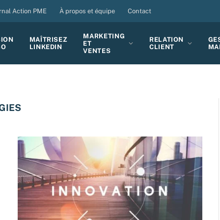
rnal Action PME
À propos et équipe
Contact
MARKETING
SION
MAÎTRISEZ
RELATION
GE
ET
BO
LINKEDIN
CLIENT
MA
VENTES
GIES