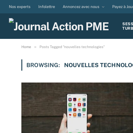
Nos experts
Infolettre
Annoncez avec nous
Payez à Jou
SES
TUR
»
Home
Posts Tagged "nouvelles technologies"
BROWSING:
NOUVELLES TECHNOLO