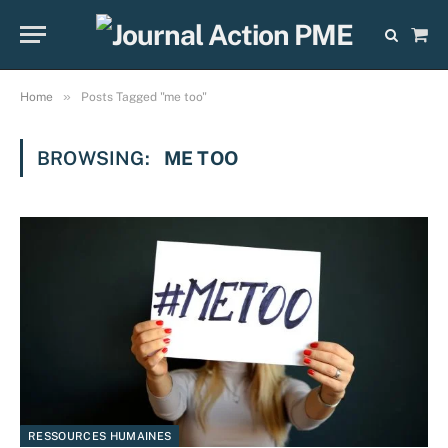
Sho
Cart
»
Home
Posts Tagged "me too"
BROWSING:
ME TOO
RESSOURCES HUMAINES