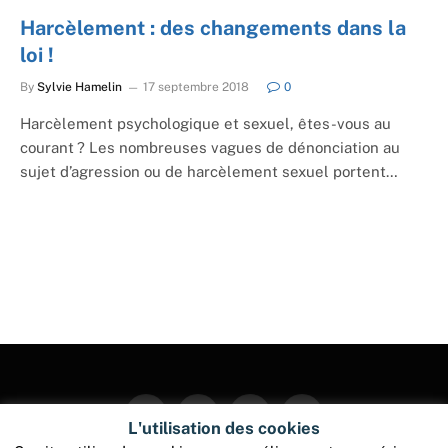
Harcèlement : des changements dans la
loi !
By
Sylvie Hamelin
17 septembre 2018
0
Harcèlement psychologique et sexuel, êtes-vous au
courant ? Les nombreuses vagues de dénonciation au
sujet d’agression ou de harcèlement sexuel portent…
Facebook
Twitter
Instagram
Pinterest
L'utilisation des cookies