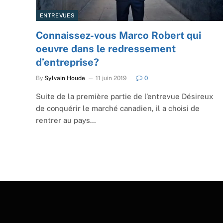
ENTREVUES
Connaissez-vous Marco Robert qui
oeuvre dans le redressement
d’entreprise?
By
Sylvain Houde
11 juin 2019
0
Suite de la première partie de l’entrevue Désireux
de conquérir le marché canadien, il a choisi de
rentrer au pays…