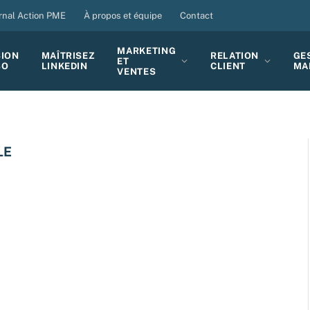
rnal Action PME
À propos et équipe
Contact
MARKETING
SION
MAÎTRISEZ
RELATION
GE
ET
BO
LINKEDIN
CLIENT
MA
VENTES
LE