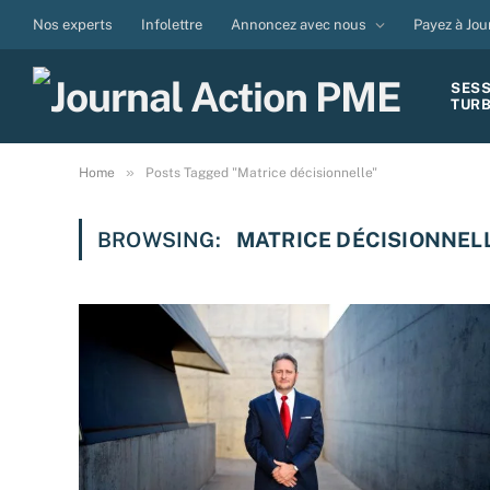
Nos experts
Infolettre
Annoncez avec nous
Payez à Jou
SES
TUR
»
Home
Posts Tagged "Matrice décisionnelle"
BROWSING:
MATRICE DÉCISIONNEL