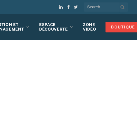
LinkedIn
Facebook
Twitter
STION ET
ESPACE
ZONE
BOUTIQUE 
NAGEMENT
DÉCOUVERTE
VIDÉO