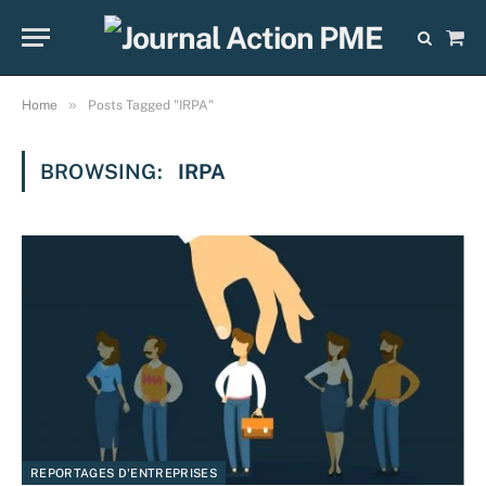
Sho
Cart
»
Home
Posts Tagged "IRPA"
BROWSING:
IRPA
REPORTAGES D'ENTREPRISES