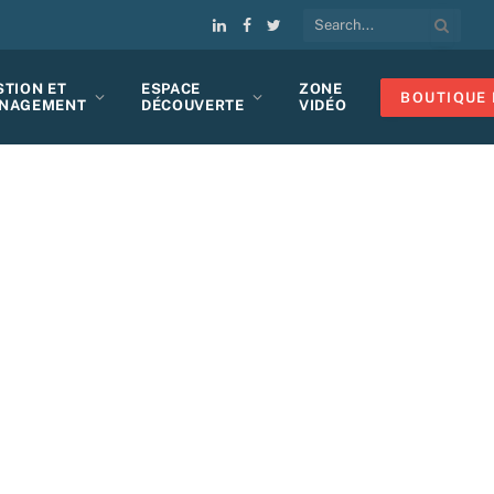
LinkedIn
Facebook
Twitter
STION ET
ESPACE
ZONE
BOUTIQUE 
NAGEMENT
DÉCOUVERTE
VIDÉO