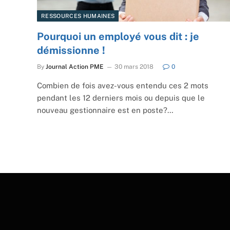
RESSOURCES HUMAINES
Pourquoi un employé vous dit : je
démissionne !
By
Journal Action PME
30 mars 2018
0
Combien de fois avez-vous entendu ces 2 mots
pendant les 12 derniers mois ou depuis que le
nouveau gestionnaire est en poste?…