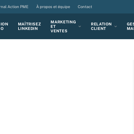
rnal Action PME
À propos et équipe
Contact
MARKETING
SION
MAÎTRISEZ
RELATION
GE
ET
BO
LINKEDIN
CLIENT
MA
VENTES