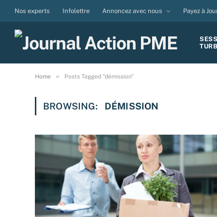
Nos experts
Infolettre
Annoncez avec nous
Payez à Jou
SES
TUR
»
Home
Posts Tagged "démission"
BROWSING:
DÉMISSION