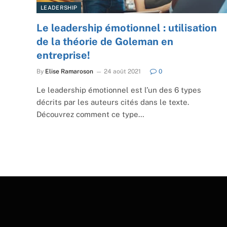
LEADERSHIP
Le leadership émotionnel : utilisation
de la théorie de Goleman en
entreprise!
By
Elise Ramaroson
24 août 2021
0
Le leadership émotionnel est l’un des 6 types
décrits par les auteurs cités dans le texte.
Découvrez comment ce type…