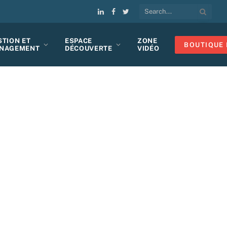
LinkedIn
Facebook
Twitter
STION ET
ESPACE
ZONE
BOUTIQUE 
NAGEMENT
DÉCOUVERTE
VIDÉO