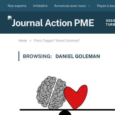
Nos experts
Infolettre
Annoncez avec nous
Payez à Jou
SES
TUR
»
Home
Posts Tagged "Daniel Goleman"
BROWSING:
DANIEL GOLEMAN