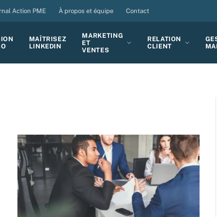
rnal Action PME
À propos et équipe
Contact
MARKETING
SION
MAÎTRISEZ
RELATION
GE
ET
BO
LINKEDIN
CLIENT
MA
VENTES