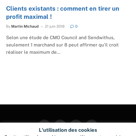
Clients existants : comment en tirer un
profit maximal !
By
Martin Michaud
21 juin 2018
0
Selon une étude de CMO Council and Sendwithus,
seulement 1 marchand sur 8 peut affirmer qu’il croit
réaliser le maximum de…
Facebook
Twitter
Instagram
Pinterest
L'utilisation des cookies