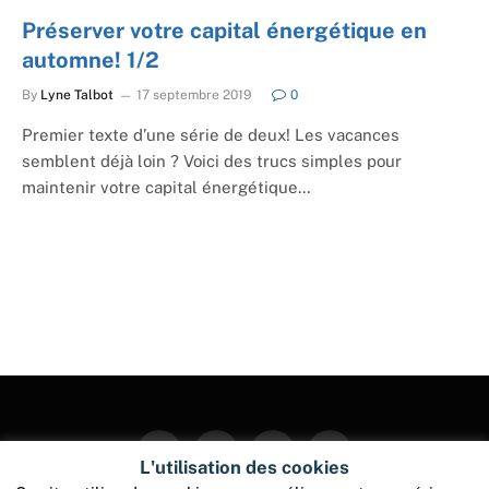
Préserver votre capital énergétique en
automne! 1/2
By
Lyne Talbot
17 septembre 2019
0
Premier texte d’une série de deux! Les vacances
semblent déjà loin ? Voici des trucs simples pour
maintenir votre capital énergétique…
Facebook
Twitter
Instagram
Pinterest
L'utilisation des cookies