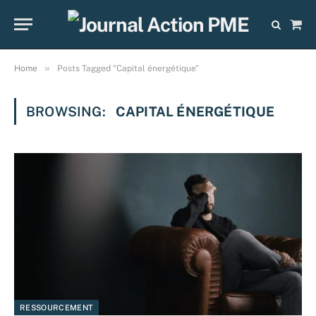
Sho
Cart
»
Home
Posts Tagged "Capital énergétique"
BROWSING:
CAPITAL ÉNERGÉTIQUE
RESSOURCEMENT