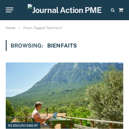
Sho
Cart
»
Home
Posts Tagged "bienfaits"
BROWSING:
BIENFAITS
RESSOURCEMENT