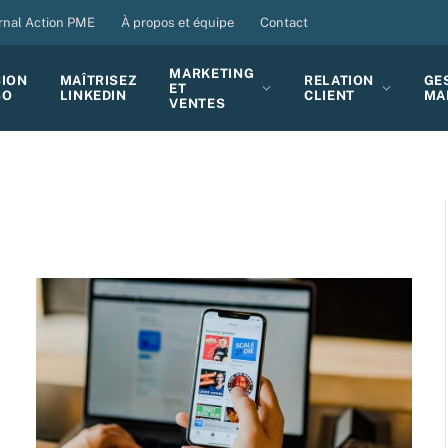
rnal Action PME
À propos et équipe
Contact
MARKETING
SION
MAÎTRISEZ
RELATION
GE
ET
BO
LINKEDIN
CLIENT
MA
VENTES