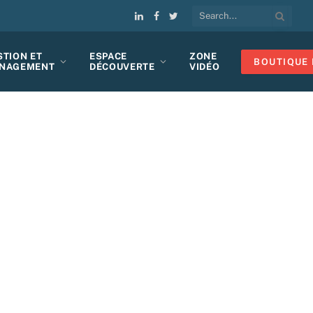
LinkedIn
Facebook
Twitter
STION ET
ESPACE
ZONE
BOUTIQUE 
NAGEMENT
DÉCOUVERTE
VIDÉO