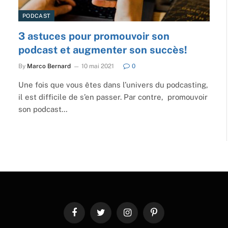
PODCAST
3 astuces pour promouvoir son
podcast et augmenter son succès!
By
Marco Bernard
10 mai 2021
0
Une fois que vous êtes dans l’univers du podcasting,
il est difficile de s’en passer. Par contre, promouvoir
son podcast…
Facebook
Twitter
Instagram
Pinterest