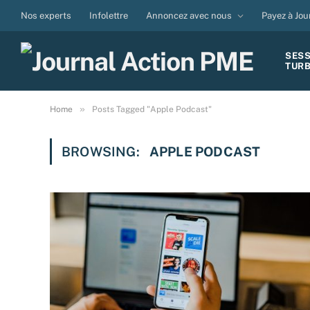
Nos experts
Infolettre
Annoncez avec nous
Payez à Jou
SES
TUR
»
Home
Posts Tagged "Apple Podcast"
BROWSING:
APPLE PODCAST