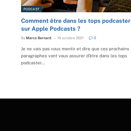
PODCAST
Comment être dans les tops podcaster
sur Apple Podcasts ?
By
Marco Bernard
19 octobre 2021
0
Je ne vais pas vous mentir et dire que ces prochains
paragraphes vont vous assurer d’être dans les tops
podcaster…