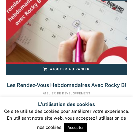
AJOUTER AU PANIER
Les Rendez-Vous Hebdomadaires Avec Rocky B!
ATELIER DE DÉVELOPPEMENT
297,00
$
237,00
$
L'utilisation des cookies
Vendu par :
Rock Bérard
Ce site utilise des cookies pour améliorer votre expérience.
En utilisant notre site web, vous acceptez l'utilisation de
nos cookies.
Accepter