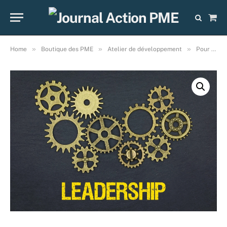
Sho
Cart
»
»
»
Home
Boutique des PME
Atelier de développement
Pour entreprises