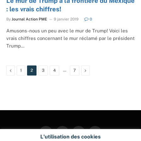
Le mur de Trump à la frontière du Mexique
: les vrais chiffres!
By
Journal Action PME
9 janvier 2019
0
Amusons-nous un peu avec le mur de Trump! Voici les
vrais chiffres concernant le mur réclamé par le président
Trump…
Previous
…
Next
1
2
3
4
7
Facebook
Twitter
Instagram
Pinterest
L'utilisation des cookies