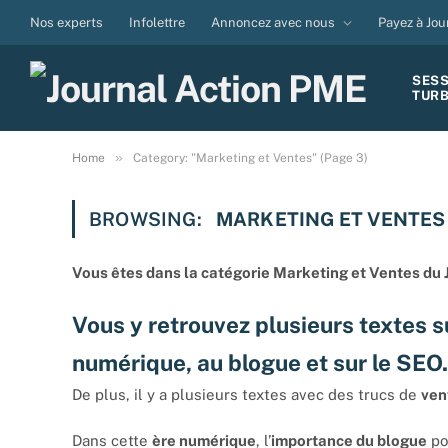
Nos experts
Infolettre
Annoncez avec nous
Payez à Jou
SES
TUR
»
Home
Category: "Marketing et Ventes" (Page 3)
BROWSING:
MARKETING ET VENTES
Vous êtes dans la catégorie Marketing et Ventes du 
Vous y retrouvez plusieurs textes s
numérique, au blogue et sur le SEO.
De plus, il y a plusieurs textes avec des trucs de
ven
Dans cette
ère numérique
, l’
importance du blogue
po