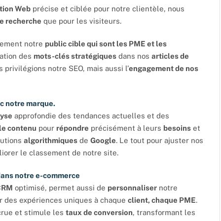
tion Web
précise et ciblée pour notre clientèle, nous
e recherche
que pour les visiteurs.
acement notre
public cible qui sont les PME et les
ration des
mots-clés stratégiques
dans nos
articles de
s privilégions notre SEO, mais aussi l’
engagement de nos
ec notre marque.
lyse
approfondie des tendances actuelles et des
le contenu
pour
répondre
précisément à leurs
besoins
et
lutions
algorithmiques
de
Google
. Le tout pour ajuster nos
orer le classement de notre site.
 dans notre e-commerce
CRM
optimisé, permet aussi de
personnaliser
notre
rir des expériences uniques à chaque
client, chaque PME
.
rue et stimule les
taux de conversion
, transformant les