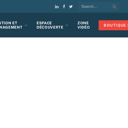
LinkedIn
Facebook
Twitter
STION ET
ESPACE
ZONE
BOUTIQUE 
NAGEMENT
DÉCOUVERTE
VIDÉO