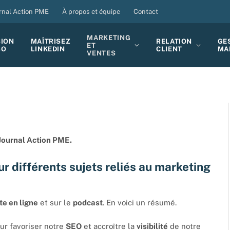
rnal Action PME
À propos et équipe
Contact
MARKETING
SION
MAÎTRISEZ
RELATION
GE
ET
BO
LINKEDIN
CLIENT
MA
VENTES
Journal Action PME.
ur différents sujets reliés au marketing
te en ligne
et sur le
podcast
. En voici un résumé.
ur favoriser notre
SEO
et accroître la
visibilité
de notre