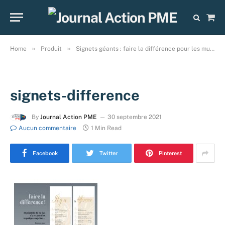
Sho
Cart
»
»
Home
Produit
Signets géants : faire la différence pour les murs du bureau!
signets-difference
By
Journal Action PME
30 septembre 2021
Aucun commentaire
1 Min Read
Facebook
Twitter
Pinterest