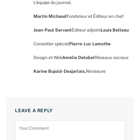
L’équipe du journal.
Martin Michaud
Fondateur et Éditeur en chef
Jean-Paul Servant
Éditeur adjoint
Louis Belleau
Conseiller spécial
Pierre-Luc Lamothe
Design et Web
Amélie Delobel
Réseaux sociaux
Karine Bujold-Desjarlais,
Réviseure
LEAVE A REPLY