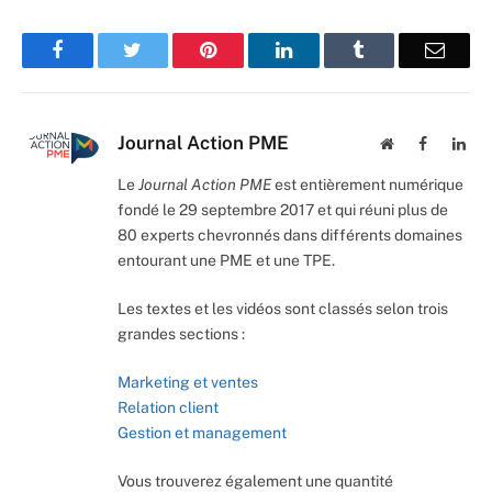
Facebook
Twitter
Pinterest
LinkedIn
Tumblr
Email
Journal Action PME
Website
Facebook
Lin
Le
Journal Action PME
est entièrement numérique
fondé le 29 septembre 2017 et qui réuni plus de
80 experts chevronnés dans différents domaines
entourant une PME et une TPE.
Les textes et les vidéos sont classés selon trois
grandes sections :
Marketing et ventes
Relation client
Gestion et management
Vous trouverez également une quantité