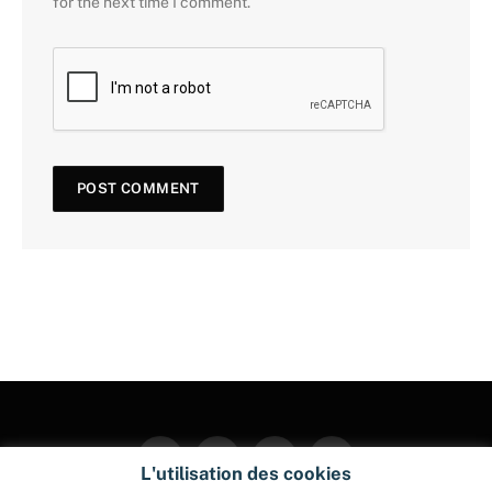
for the next time I comment.
Facebook
Twitter
Instagram
Pinterest
L'utilisation des cookies