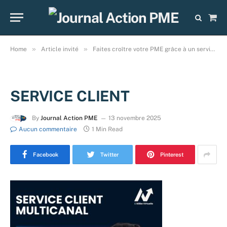
Sho
Cart
»
»
Home
Article invité
Faites croître votre PME grâce à un service client VIP, une adjointe virtuelle et des données fiables ?
SERVICE CLIENT
By
Journal Action PME
13 novembre 2025
Aucun commentaire
1 Min Read
Facebook
Twitter
Pinterest