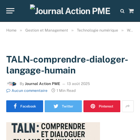
Sho
Cart
»
»
»
Home
Gestion et Management
Technologie numérique
Web agentique
TALN-comprendre-dialoger-
langage-humain
By
Journal Action PME
13 août 2025
Aucun commentaire
1 Min Read
Facebook
Twitter
Pinterest