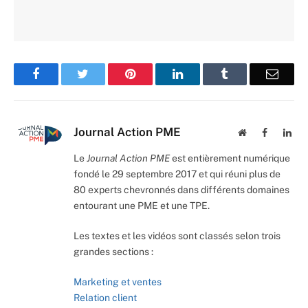
Facebook
Twitter
Pinterest
LinkedIn
Tumblr
Email
Journal Action PME
Website
Facebook
Lin
Le
Journal Action PME
est entièrement numérique
fondé le 29 septembre 2017 et qui réuni plus de
80 experts chevronnés dans différents domaines
entourant une PME et une TPE.
Les textes et les vidéos sont classés selon trois
grandes sections :
Marketing et ventes
Relation client