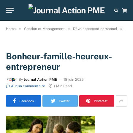
Sho
Cart
»
»
»
Home
Gestion et Management
Développement personnel
Qu’e
Bonheur-famille-heureux-
entrepreneur
By
Journal Action PME
18 juin 2025
Aucun commentaire
1 Min Read
Facebook
Twitter
Pinterest