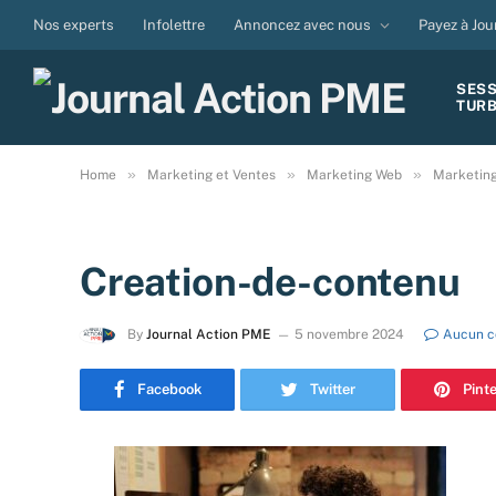
Nos experts
Infolettre
Annoncez avec nous
Payez à Jou
SES
TUR
»
»
»
Home
Marketing et Ventes
Marketing Web
Marketing 
Creation-de-contenu
By
Journal Action PME
5 novembre 2024
Aucun c
Facebook
Twitter
Pint