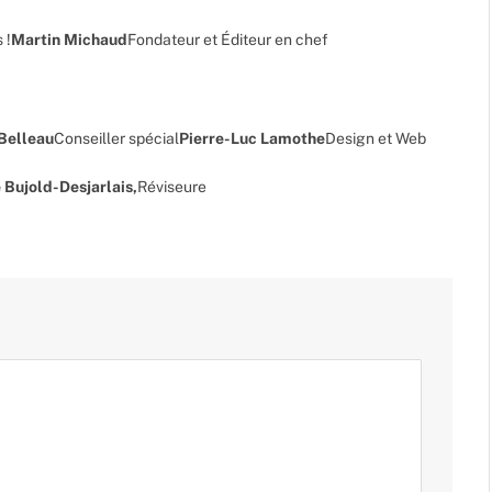
 !
Martin Michaud
Fondateur et Éditeur en chef
 Belleau
Conseiller spécial
Pierre-Luc Lamothe
Design et Web
 Bujold-Desjarlais,
Réviseure