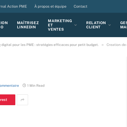
rnal Action PME
À propos et équipe
Contact
MARKETING
SION
MAÎTRISEZ
RELATION
GE
ET
BO
LINKEDIN
CLIENT
MA
VENTES
»
digital pour les PME : stratégies efficaces pour petit budget.
Creation-de
ommentaire
1 Min Read
erest