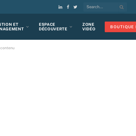
LinkedIn
Facebook
Twitter
STION ET
ESPACE
ZONE
BOUTIQUE 
NAGEMENT
DÉCOUVERTE
VIDÉO
-contenu