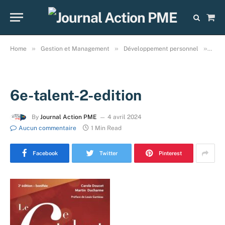
Sho
Cart
»
»
»
Home
Gestion et Management
Développement personnel
Le 6
6e-talent-2-edition
By
Journal Action PME
4 avril 2024
Aucun commentaire
1 Min Read
Facebook
Twitter
Pinterest