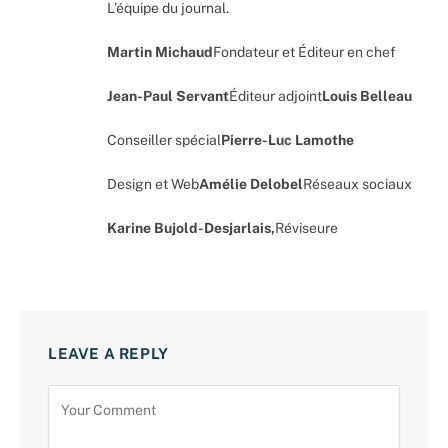
L’équipe du journal.
Martin Michaud
Fondateur et Éditeur en chef
Jean-Paul Servant
Éditeur adjoint
Louis Belleau
Conseiller spécial
Pierre-Luc Lamothe
Design et Web
Amélie Delobel
Réseaux sociaux
Karine Bujold-Desjarlais,
Réviseure
LEAVE A REPLY