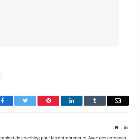
Facebook
Twitter
Pinterest
LinkedIn
Tumblr
Email
Website
Linked
n cabinet de coaching pour les entrepreneurs. Avec des antennes