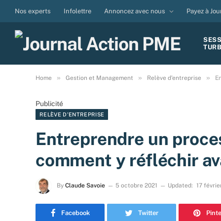
Nos experts
Infolettre
Annoncez avec nous
Payez à Jou
SES
TUR
»
»
»
Home
Gestion et Management
Relève d'entreprise
En
Publicité
RELÈVE D'ENTREPRISE
Entreprendre un process
comment y réfléchir a
By
Claude Savoie
5 octobre 2021
Updated:
17 févri
Facebook
Twitter
Pint