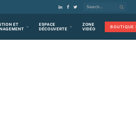
LinkedIn
Facebook
Twitter
STION ET
ESPACE
ZONE
BOUTIQUE 
NAGEMENT
DÉCOUVERTE
VIDÉO