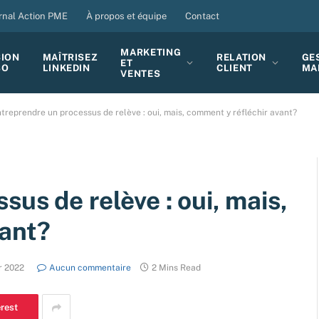
rnal Action PME
À propos et équipe
Contact
MARKETING
SION
MAÎTRISEZ
RELATION
GE
ET
BO
LINKEDIN
CLIENT
MA
VENTES
treprendre un processus de relève : oui, mais, comment y réfléchir avant?
us de relève : oui, mais,
vant?
er 2022
Aucun commentaire
2 Mins Read
erest