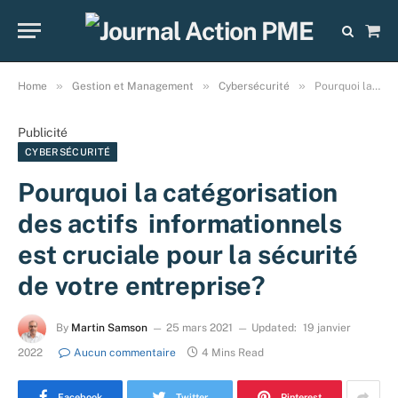
Sho
Cart
»
»
»
Home
Gestion et Management
Cybersécurité
Pourquoi la catégorisation des actifs informationnels est cruciale pour la sécurité de votre entreprise?
Publicité
CYBERSÉCURITÉ
Pourquoi la catégorisation
des actifs informationnels
est cruciale pour la sécurité
de votre entreprise?
By
Martin Samson
25 mars 2021
Updated:
19 janvier
2022
Aucun commentaire
4 Mins Read
Facebook
Twitter
Pinterest