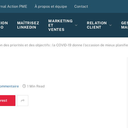
rnal Action PME
À propos et équipe
Contact
MARKETING
SION
MAÎTRISEZ
RELATION
GE
ET
BO
LINKEDIN
CLIENT
MA
VENTES
n des priorités et des objectifs : la COVID-19 donne l’occasion de mieux planifie
ommentaire
1 Min Read
erest