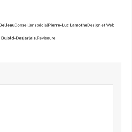
 Belleau
Conseiller spécial
Pierre-Luc Lamothe
Design et Web
 Bujold-Desjarlais,
Réviseure