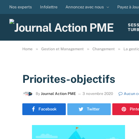
Nos experts
Infolettre
Annoncez avec nous
Payez à Jou
SES
TUR
»
»
»
Home
Gestion et Management
Changement
La gestio
Priorites-objectifs
By
Journal Action PME
3 novembre 2020
Aucun c
Facebook
Twitter
Pint