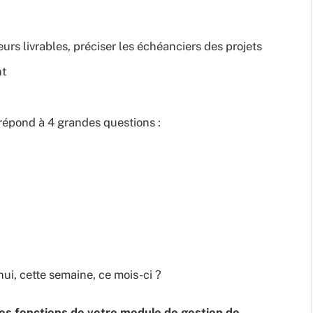
eurs livrables, préciser les échéanciers des projets
nt
répond à 4 grandes questions :
ui, cette semaine, ce mois-ci ?
es fonctions de votre module de gestion de