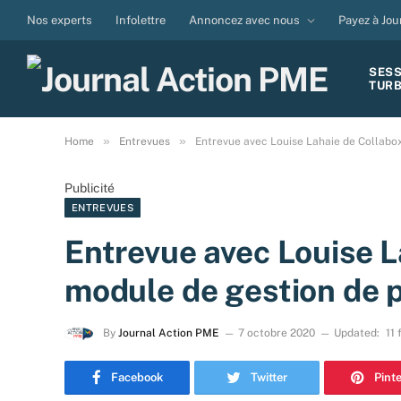
Nos experts
Infolettre
Annoncez avec nous
Payez à Jou
SES
TUR
»
»
Home
Entrevues
Entrevue avec Louise Lahaie de Collabox,
Publicité
ENTREVUES
Entrevue avec Louise L
module de gestion de p
By
Journal Action PME
7 octobre 2020
Updated:
11 
Facebook
Twitter
Pint