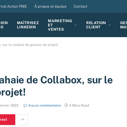
rnal Action PME
À propos et équipe
Contact
MARKETING
SION
MAÎTRISEZ
RELATION
GE
ET
BO
LINKEDIN
CLIENT
MA
VENTES
 sur le module de gestion de projet!
ahaie de Collabox, sur le
rojet!
février 2022
Aucun commentaire
4 Mins Read
erest