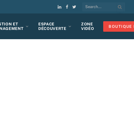
LinkedIn
Facebook
Twitter
STION ET
ESPACE
ZONE
BOUTIQUE 
NAGEMENT
DÉCOUVERTE
VIDÉO