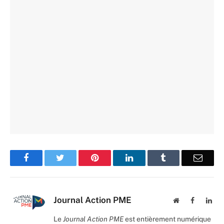
Facebook
Twitter
Pinterest
LinkedIn
Tumblr
Email
Journal Action PME
Website
Facebook
Lin
Le
Journal Action PME
est entièrement numérique