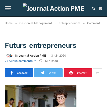
Sho
Cart
»
»
»
Home
Gestion et Management
Entrepreneuriat
Comment peut-on enseigner aux futurs entrepreneurs les clés du métier ?
Futurs-entrepreneurs
By
Journal Action PME
3 juin 2020
Aucun commentaire
1 Min Read
Facebook
Twitter
Pinterest