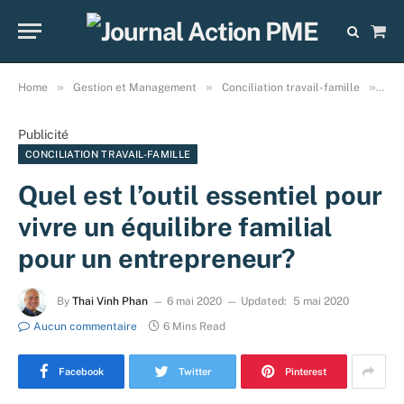
Sho
Cart
»
»
»
Home
Gestion et Management
Conciliation travail-famille
Que
Publicité
CONCILIATION TRAVAIL-FAMILLE
Quel est l’outil essentiel pour
vivre un équilibre familial
pour un entrepreneur?
By
Thai Vinh Phan
6 mai 2020
Updated:
5 mai 2020
Aucun commentaire
6 Mins Read
Facebook
Twitter
Pinterest