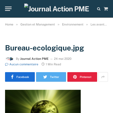
Sho
Cart
»
»
»
Home
Gestion et Management
Environnement
Les avantages pour un bureau écologique pour les travailleurs d’une PME!
Bureau-ecologique.jpg
By
Journal Action PME
24 mai 2020
Aucun commentaire
1 Min Read
Facebook
Twitter
Pinterest