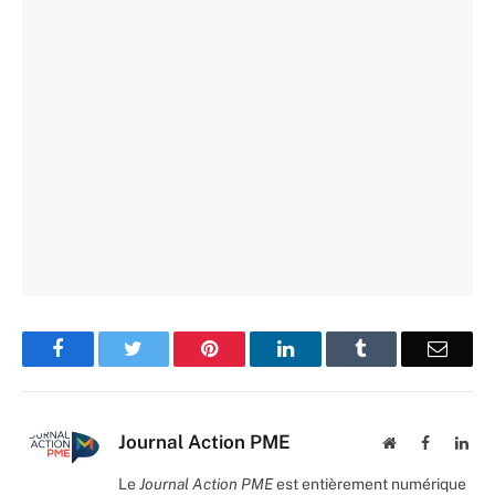
Facebook
Twitter
Pinterest
LinkedIn
Tumblr
Email
Journal Action PME
Website
Facebook
Lin
Le
Journal Action PME
est entièrement numérique