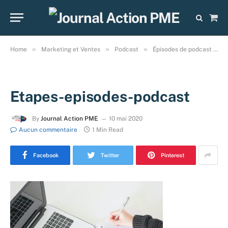
Sho
Cart
»
»
»
Home
Marketing et Ventes
Podcast
Épisodes de podcast : les étapes avant, pendant et après!
Etapes-episodes-podcast
By
Journal Action PME
10 mai 2020
Aucun commentaire
1 Min Read
Facebook
Twitter
Pinterest