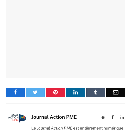
Facebook
Twitter
Pinterest
LinkedIn
Tumblr
Email
Journal Action PME
Website
Facebook
Lin
Le
Journal Action PME
est entièrement numérique