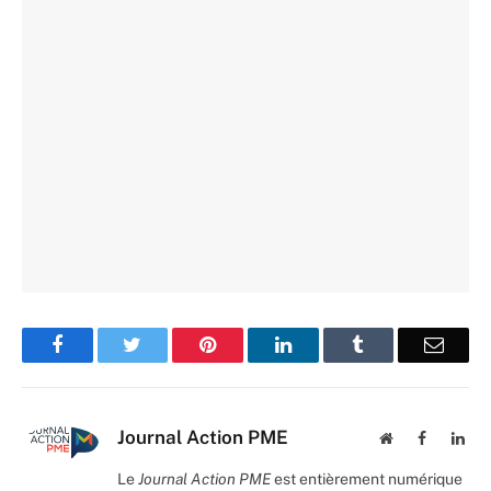
Facebook
Twitter
Pinterest
LinkedIn
Tumblr
Email
Journal Action PME
Website
Facebook
Lin
Le
Journal Action PME
est entièrement numérique