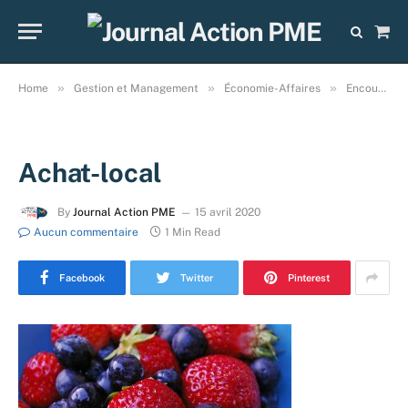
Sho
Cart
»
»
»
Home
Gestion et Management
Économie-Affaires
Encourager l’achat local ou encourager la production chez nous ?
Achat-local
By
Journal Action PME
15 avril 2020
Aucun commentaire
1 Min Read
Facebook
Twitter
Pinterest