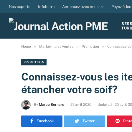
Nos experts
Infolettre
Annoncez avec nous
Payez à Jou
SES
TUR
»
»
»
Home
Marketing et Ventes
Promotion
Connaissez-vou
PROMOTION
Connaissez-vous les i
étancher votre soif?
By
Marco Bernard
21 avril 2020
Updated:
20 avril 2
Facebook
Twitter
Pint