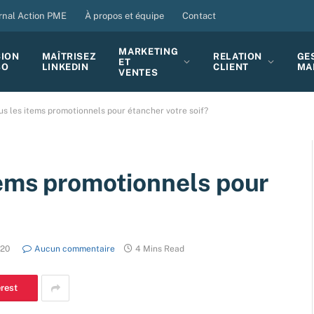
rnal Action PME
À propos et équipe
Contact
MARKETING
SION
MAÎTRISEZ
RELATION
GE
ET
BO
LINKEDIN
CLIENT
MA
VENTES
s les items promotionnels pour étancher votre soif?
tems promotionnels pour
020
Aucun commentaire
4 Mins Read
erest