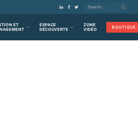
LinkedIn
Facebook
Twitter
STION ET
ESPACE
ZONE
BOUTIQUE 
NAGEMENT
DÉCOUVERTE
VIDÉO