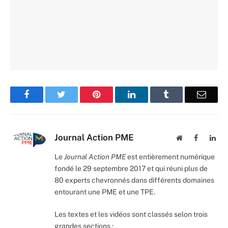
Facebook
Twitter
Pinterest
LinkedIn
Tumblr
Email
Journal Action PME
Website
Facebook
Lin
Le
Journal Action PME
est entièrement numérique
fondé le 29 septembre 2017 et qui réuni plus de
80 experts chevronnés dans différents domaines
entourant une PME et une TPE.
Les textes et les vidéos sont classés selon trois
grandes sections :