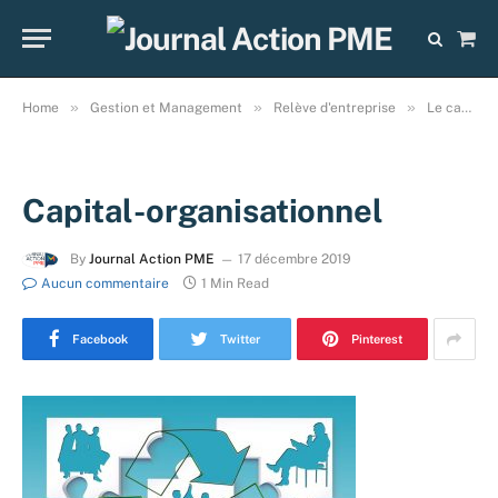
Sho
Cart
»
»
»
Home
Gestion et Management
Relève d'entreprise
Le capital organisationnel : un allié puissant pour un repreneur d’entreprise!
Capital-organisationnel
By
Journal Action PME
17 décembre 2019
Aucun commentaire
1 Min Read
Facebook
Twitter
Pinterest