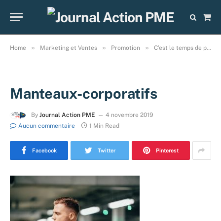
Sho
Cart
»
»
»
Home
Marketing et Ventes
Promotion
C’est le temps de penser à vos manteaux corporatifs !
Manteaux-corporatifs
By
Journal Action PME
4 novembre 2019
Aucun commentaire
1 Min Read
Facebook
Twitter
Pinterest