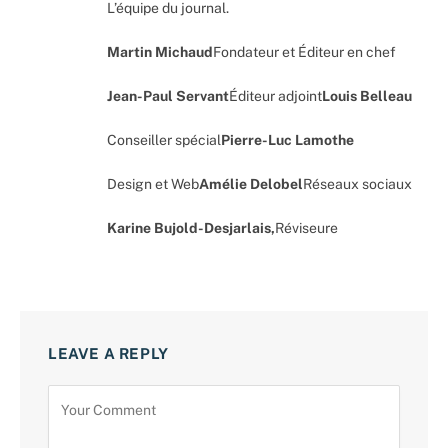
L’équipe du journal.
Martin Michaud
Fondateur et Éditeur en chef
Jean-Paul Servant
Éditeur adjoint
Louis Belleau
Conseiller spécial
Pierre-Luc Lamothe
Design et Web
Amélie Delobel
Réseaux sociaux
Karine Bujold-Desjarlais,
Réviseure
LEAVE A REPLY