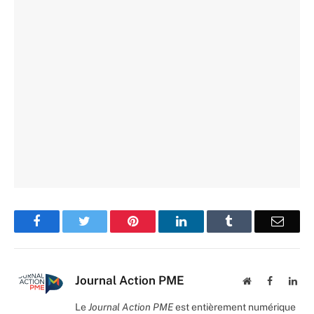
Facebook
Twitter
Pinterest
LinkedIn
Tumblr
Email
Journal Action PME
Website
Facebook
Lin
Le
Journal Action PME
est entièrement numérique