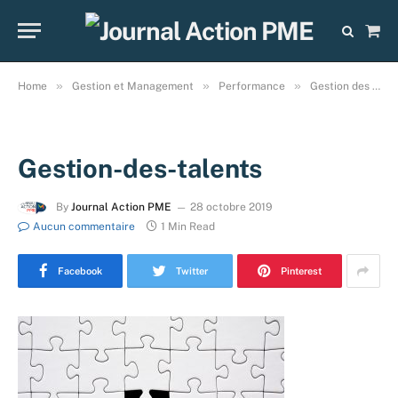
Sho
Cart
»
»
»
Home
Gestion et Management
Performance
Gestion des talents : quel est ce maillon fort manquant dans votre entreprise ?
Gestion-des-talents
By
Journal Action PME
28 octobre 2019
Aucun commentaire
1 Min Read
Facebook
Twitter
Pinterest