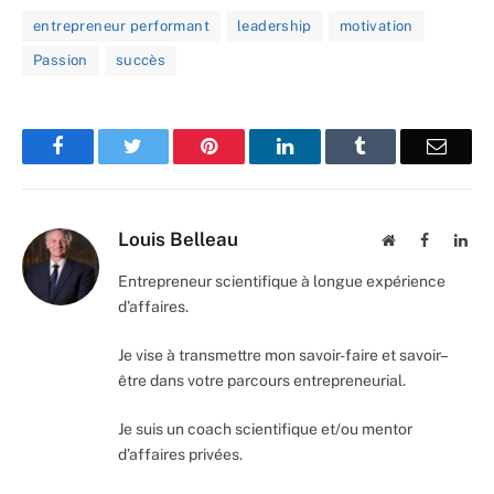
entrepreneur performant
leadership
motivation
Passion
succès
Facebook
Twitter
Pinterest
LinkedIn
Tumblr
Email
Louis Belleau
Website
Facebook
Lin
Entrepreneur scientifique à longue expérience
d’affaires.
Je vise à transmettre mon savoir-faire et savoir–
être dans votre parcours entrepreneurial.
Je suis un coach scientifique et/ou mentor
d’affaires privées.