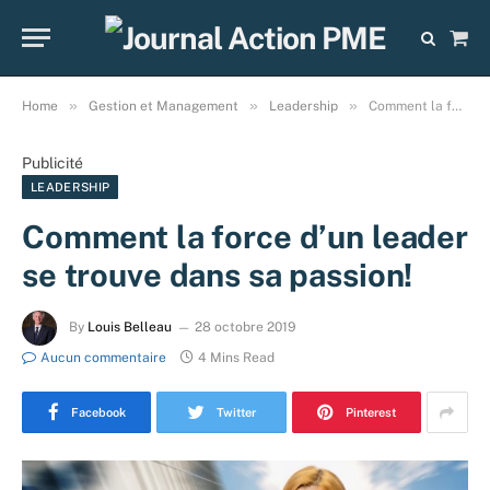
Sho
Cart
»
»
»
Home
Gestion et Management
Leadership
Comment la force d’un leader se trouve dans sa passion!
Publicité
LEADERSHIP
Comment la force d’un leader
se trouve dans sa passion!
By
Louis Belleau
28 octobre 2019
Aucun commentaire
4 Mins Read
Facebook
Twitter
Pinterest