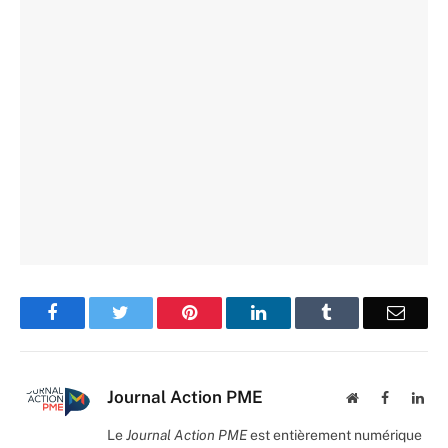
Facebook
Twitter
Pinterest
LinkedIn
Tumblr
Email
Journal Action PME
Website
Facebook
Lin
Le
Journal Action PME
est entièrement numérique