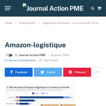
Sho
Cart
»
»
Home
Statistiques
Logistique d’Amazon : si ça continue, le monde de la technologie sera avalé?
Amazon-logistique
By
Journal Action PME
16 juillet 2019
Aucun commentaire
1 Min Read
Facebook
Twitter
Pinterest