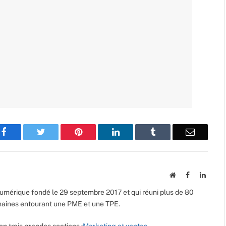
Facebook
Twitter
Pinterest
LinkedIn
Tumblr
Email
Website
Facebook
Linked
umérique fondé le 29 septembre 2017 et qui réuni plus de 80
maines entourant une PME et une TPE.
on trois grandes sections :
Marketing et ventes