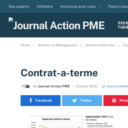
Nos experts
Infolettre
Annoncez avec nous
Payez à Jou
SES
TUR
»
»
»
Home
Gestion et Management
Gestion financière
Co
Contrat-a-terme
By
Journal Action PME
3 juillet 2019
Aucun comm
Facebook
Twitter
Pint