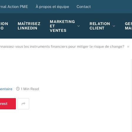
rnal Action PME
À propos et équipe
Contact
MARKETING
SION
MAÎTRISEZ
RELATION
GE
ET
BO
LINKEDIN
CLIENT
MA
VENTES
»
nnaissez-vous les instruments financiers pour mitiger le risque de change?
entaire
1 Min Read
erest