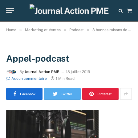
Sho
Cart
»
»
»
Home
Marketing et Ventes
Podcast
3 bonnes raisons de faire appel au podcast!
Appel-podcast
By
Journal Action PME
18 juillet 2019
Aucun commentaire
1 Min Read
Facebook
Twitter
Pinterest