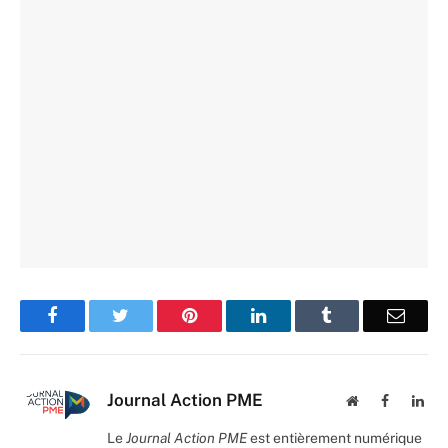
Facebook
Twitter
Pinterest
LinkedIn
Tumblr
Email
Journal Action PME
Website
Facebook
Lin
Le
Journal Action PME
est entièrement numérique