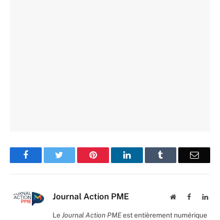
Facebook
Twitter
Pinterest
LinkedIn
Tumblr
Email
Journal Action PME
Website
Facebook
Lin
Le
Journal Action PME
est entièrement numérique