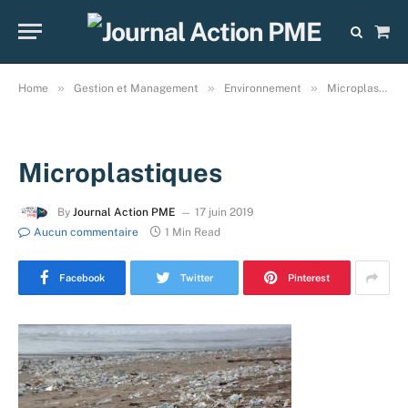
Sho
Cart
»
»
»
Home
Gestion et Management
Environnement
Microplastiques qui polluent les océans. Ça vient d’où ?
Microplastiques
By
Journal Action PME
17 juin 2019
Aucun commentaire
1 Min Read
Facebook
Twitter
Pinterest