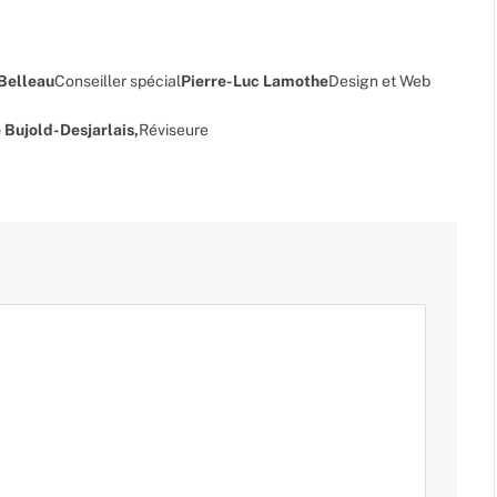
 Belleau
Conseiller spécial
Pierre-Luc Lamothe
Design et Web
 Bujold-Desjarlais,
Réviseure