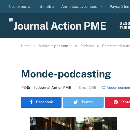
Nos experts
Infolettre
Annoncez avec nous
Payez à Jou
SES
TUR
»
»
»
Home
Marketing et Ventes
Podcast
Comment débuter
Monde-podcasting
By
Journal Action PME
13 mai 2019
Aucun comme
Facebook
Twitter
Pint