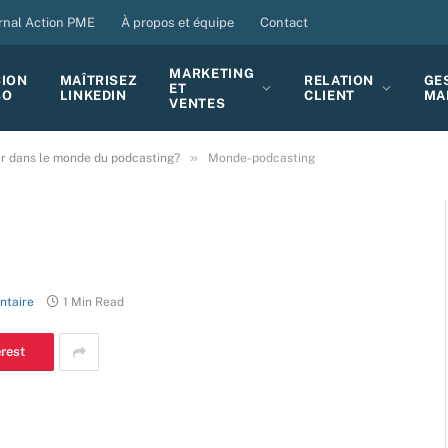
rnal Action PME
À propos et équipe
Contact
MARKETING
SION
MAÎTRISEZ
RELATION
GE
ET
BO
LINKEDIN
CLIENT
MA
VENTES
»
 dans le monde du podcasting?
Monde-podcasting
ntaire
1 Min Read
erest