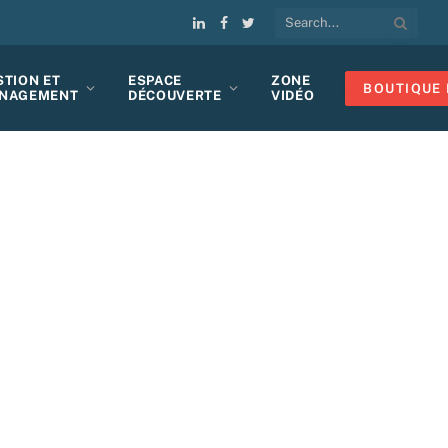
LinkedIn
Facebook
Twitter
STION ET
ESPACE
ZONE
BOUTIQUE 
NAGEMENT
DÉCOUVERTE
VIDÉO