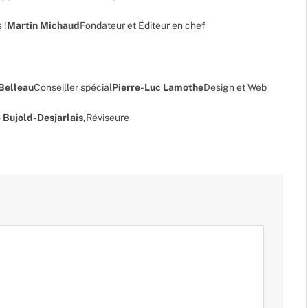
 !
Martin Michaud
Fondateur et Éditeur en chef
 Belleau
Conseiller spécial
Pierre-Luc Lamothe
Design et Web
 Bujold-Desjarlais,
Réviseure