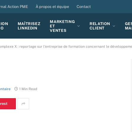
rnal Action PME
À propos et équipe
Contact
MARKETING
SION
MAÎTRISEZ
RELATION
GE
ET
BO
LINKEDIN
CLIENT
MA
VENTES
omplexe X : reportage sur l’entreprise de formation concernant le développemen
ntaire
1 Min Read
erest