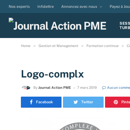
Nos experts
Infolettre
Annoncez avec nous
Payez à Jou
SES
TUR
»
»
»
Home
Gestion et Management
Formation continue
C
Logo-complx
By
Journal Action PME
7 mars 2019
Aucun comme
Facebook
Twitter
Pint