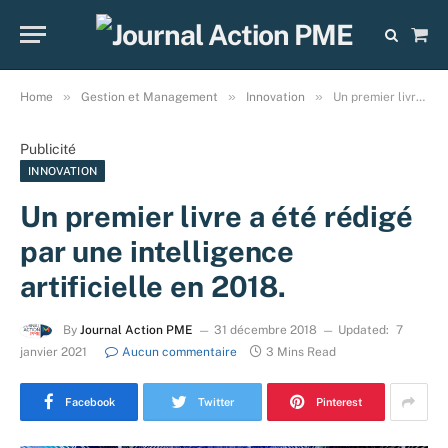
Sho
Cart
»
»
»
Home
Gestion et Management
Innovation
Un premier livre a été rédigé par une intelligence artificielle en 2018.
Publicité
INNOVATION
Un premier livre a été rédigé
par une intelligence
artificielle en 2018.
By
Journal Action PME
31 décembre 2018
Updated:
7
janvier 2021
Aucun commentaire
3 Mins Read
Facebook
Twitter
Pinterest