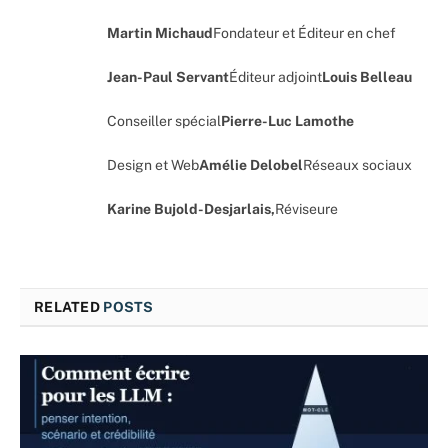
Martin Michaud
Fondateur et Éditeur en chef
Jean-Paul Servant
Éditeur adjoint
Louis Belleau
Conseiller spécial
Pierre-Luc Lamothe
Design et Web
Amélie Delobel
Réseaux sociaux
Karine Bujold-Desjarlais,
Réviseure
RELATED
POSTS