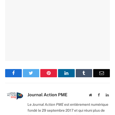
Facebook
Twitter
Pinterest
LinkedIn
Tumblr
Email
Journal Action PME
Website
Facebook
Lin
Le
Journal Action PME
est entièrement numérique
fondé le 29 septembre 2017 et qui réuni plus de