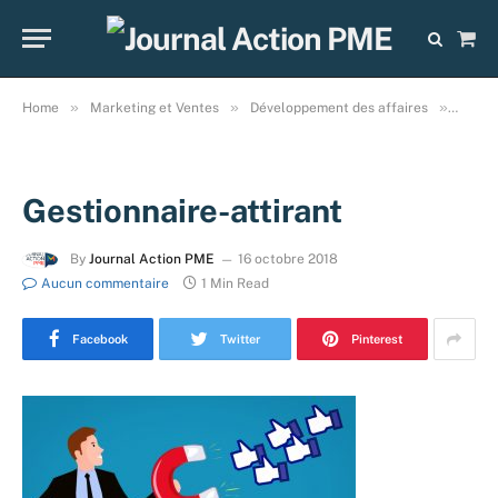
Sho
Cart
»
»
»
Home
Marketing et Ventes
Développement des affaires
En aff
Gestionnaire-attirant
By
Journal Action PME
16 octobre 2018
Aucun commentaire
1 Min Read
Facebook
Twitter
Pinterest