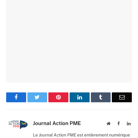
Facebook
Twitter
Pinterest
LinkedIn
Tumblr
Email
Journal Action PME
Website
Facebook
Lin
Le
Journal Action PME
est entièrement numérique