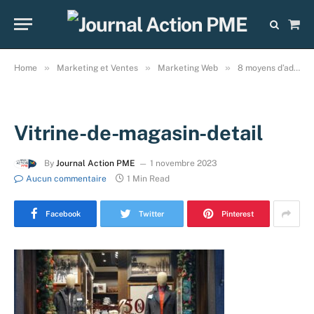
Sho
Cart
»
»
»
Home
Marketing et Ventes
Marketing Web
8 moyens d’adapter son site Web pour vendre !
Vitrine-de-magasin-detail
By
Journal Action PME
1 novembre 2023
Aucun commentaire
1 Min Read
Facebook
Twitter
Pinterest