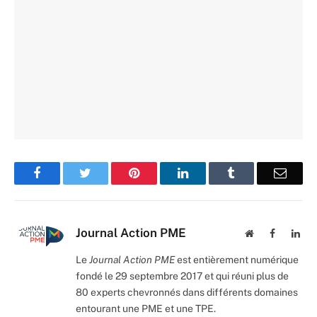
Facebook
Twitter
Pinterest
LinkedIn
Tumblr
Email
Journal Action PME
Website
Facebook
Lin
Le
Journal Action PME
est entièrement numérique
fondé le 29 septembre 2017 et qui réuni plus de
80 experts chevronnés dans différents domaines
entourant une PME et une TPE.