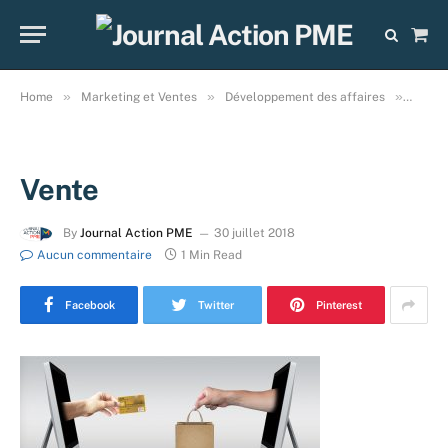
Sho
Cart
»
»
»
Home
Marketing et Ventes
Développement des affaires
Perdez
Vente
By
Journal Action PME
30 juillet 2018
Aucun commentaire
1 Min Read
Facebook
Twitter
Pinterest