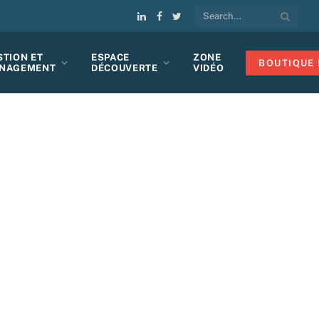
LinkedIn
Facebook
Twitter
STION ET
ESPACE
ZONE
BOUTIQUE 
NAGEMENT
DÉCOUVERTE
VIDÉO