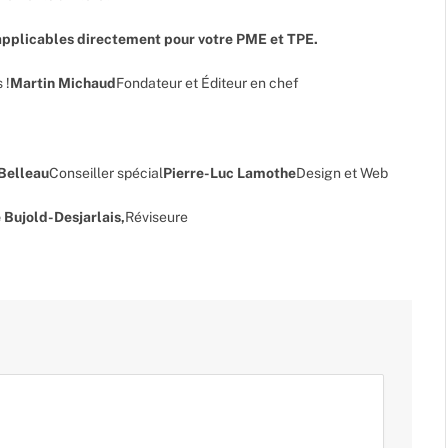
pplicables directement pour votre PME et TPE.
 !
Martin Michaud
Fondateur et Éditeur en chef
 Belleau
Conseiller spécial
Pierre-Luc Lamothe
Design et Web
 Bujold-Desjarlais,
Réviseure