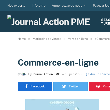
Nos experts
Infolettre
Annoncez avec nous
Payez à Jou
SES
TUR
»
»
»
Home
Marketing et Ventes
Vente en ligne
eCommerce 
Commerce-en-ligne
By
Journal Action PME
15 juin 2018
Aucun comme
Facebook
Twitter
Pint