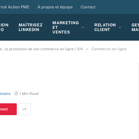
rnal Action PME
À propos et équipe
Contact
MARKETING
SION
MAÎTRISEZ
RELATION
GE
ET
BO
LINKEDIN
CLIENT
MA
VENTES
»
: la promotion de son commerce en ligne ! 3/4
Commerce-en-ligne
ntaire
1 Min Read
erest