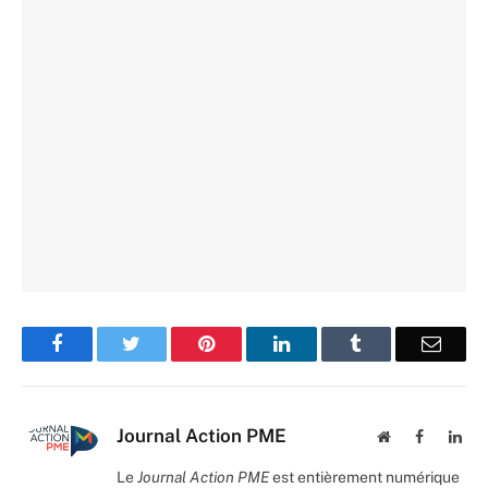
Facebook
Twitter
Pinterest
LinkedIn
Tumblr
Email
Journal Action PME
Website
Facebook
Lin
Le
Journal Action PME
est entièrement numérique