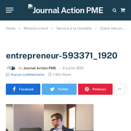
Sho
Cart
»
»
»
Home
Relation client
Service à la clientèle
Client mécontent : quelle attitude à adopter avec lui?
entrepreneur-593371_1920
By
Journal Action PME
8 juillet 2021
Aucun commentaire
1 Min Read
Facebook
Twitter
Pinterest