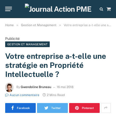
Sho
Cart
»
»
Home
Gestion et Management
Votre entreprise a-t-elle une stratégie en Propriété Intellectuelle ?
Publicité
GESTION ET MANAGEMENT
Votre entreprise a-t-elle une
stratégie en Propriété
Intellectuelle ?
By
Gwendoline Bruneau
16 mai 2018
Aucun commentaire
2 Mins Read
Facebook
Twitter
Pinterest