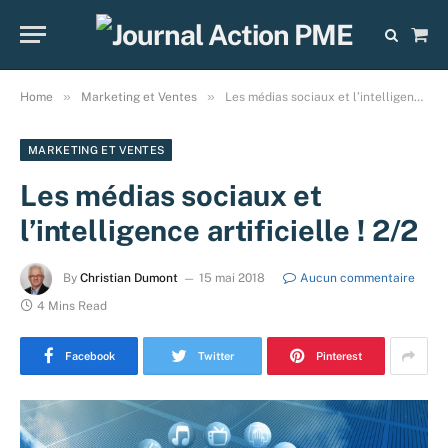
Sho
Cart
»
»
Home
Marketing et Ventes
Les médias sociaux et l’intelligence artificielle ! 2/2
MARKETING ET VENTES
Les médias sociaux et
l’intelligence artificielle ! 2/2
By
Christian Dumont
15 mai 2018
Aucun commentaire
4 Mins Read
Facebook
Twitter
Pinterest