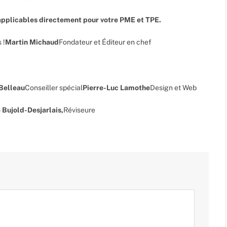
pplicables directement pour votre PME et TPE.
 !
Martin Michaud
Fondateur et Éditeur en chef
 Belleau
Conseiller spécial
Pierre-Luc Lamothe
Design et Web
 Bujold-Desjarlais,
Réviseure