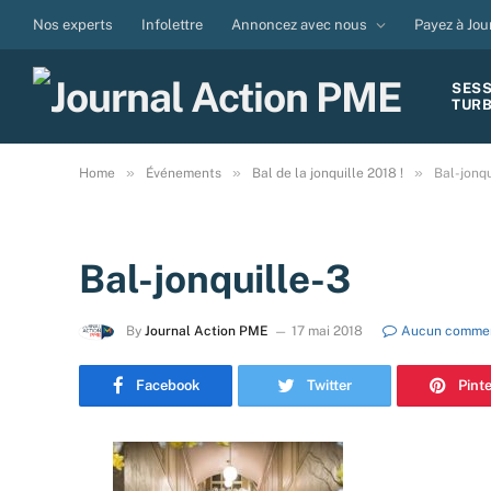
Nos experts
Infolettre
Annoncez avec nous
Payez à Jou
SES
TUR
»
»
»
Home
Événements
Bal de la jonquille 2018 !
Bal-jonqu
Bal-jonquille-3
By
Journal Action PME
17 mai 2018
Aucun commen
Facebook
Twitter
Pint