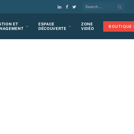
LinkedIn
Facebook
Twitter
STION ET
ESPACE
ZONE
BOUTIQUE 
NAGEMENT
DÉCOUVERTE
VIDÉO