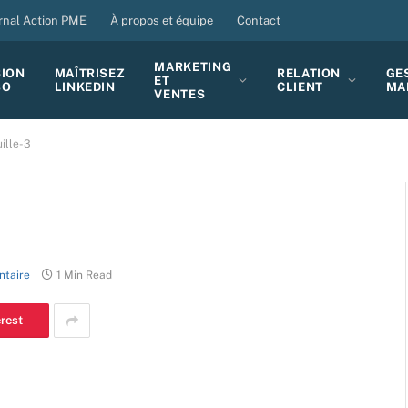
rnal Action PME
À propos et équipe
Contact
MARKETING
SION
MAÎTRISEZ
RELATION
GE
ET
BO
LINKEDIN
CLIENT
MA
VENTES
ille-3
taire
1 Min Read
erest